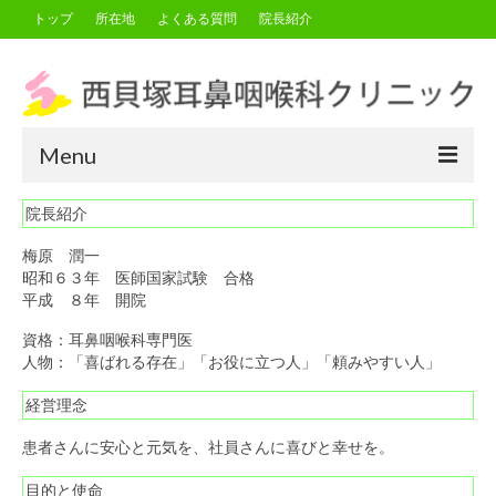
トップ
所在地
よくある質問
院長紹介
Menu
院長紹介
トップ
梅原 潤一
所在地
昭和６３年 医師国家試験 合格
平成 ８年 開院
よくある質問
資格：耳鼻咽喉科専門医
院長紹介
人物：「喜ばれる存在」「お役に立つ人」「頼みやすい人」
経営理念
患者さんに安心と元気を、社員さんに喜びと幸せを。
目的と使命